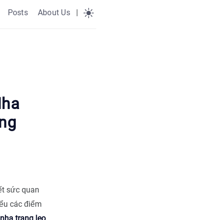
Posts
About Us
|
Nha
ảng
ết sức quan
hiểu các điểm
nha trang leo