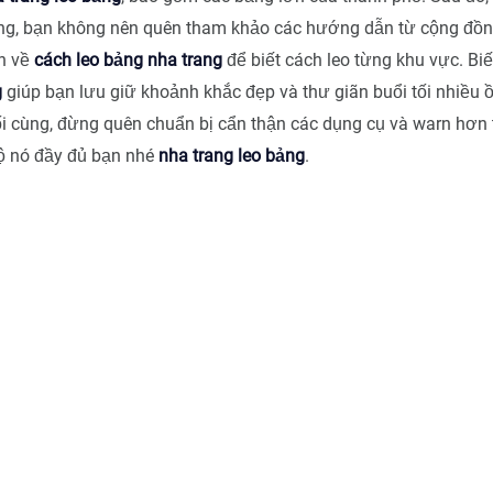
ng, bạn không nên quên tham khảo các hướng dẫn từ cộng đồ
ến về
cách leo bảng nha trang
để biết cách leo từng khu vực. Biế
g
giúp bạn lưu giữ khoảnh khắc đẹp và thư giãn buổi tối nhiều 
i cùng, đừng quên chuẩn bị cẩn thận các dụng cụ và warn hơn t
gộ nó đầy đủ bạn nhé
nha trang leo bảng
.