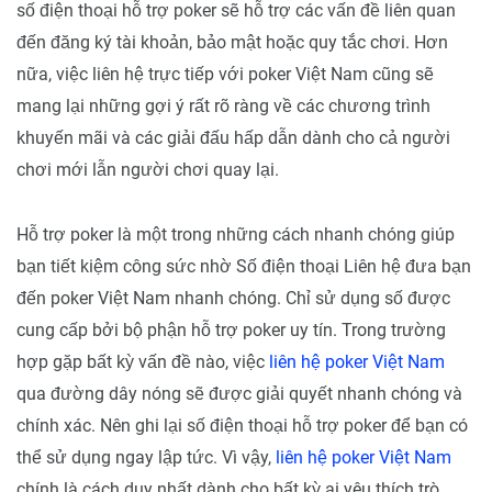
số điện thoại hỗ trợ poker sẽ hỗ trợ các vấn đề liên quan
đến đăng ký tài khoản, bảo mật hoặc quy tắc chơi. Hơn
nữa, việc liên hệ trực tiếp với poker Việt Nam cũng sẽ
mang lại những gợi ý rất rõ ràng về các chương trình
khuyến mãi và các giải đấu hấp dẫn dành cho cả người
chơi mới lẫn người chơi quay lại.
Hỗ trợ poker là một trong những cách nhanh chóng giúp
bạn tiết kiệm công sức nhờ Số điện thoại Liên hệ đưa bạn
đến poker Việt Nam nhanh chóng. Chỉ sử dụng số được
cung cấp bởi bộ phận hỗ trợ poker uy tín. Trong trường
hợp gặp bất kỳ vấn đề nào, việc
liên hệ poker Việt Nam
qua đường dây nóng sẽ được giải quyết nhanh chóng và
chính xác. Nên ghi lại số điện thoại hỗ trợ poker để bạn có
thể sử dụng ngay lập tức. Vì vậy,
liên hệ poker Việt Nam
chính là cách duy nhất dành cho bất kỳ ai yêu thích trò