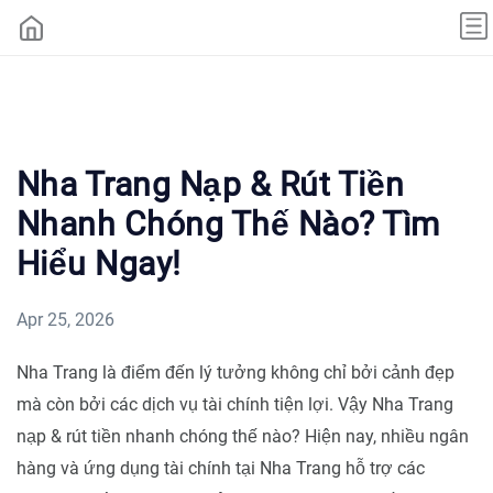
Nha Trang Nạp & Rút Tiền
Nhanh Chóng Thế Nào? Tìm
Hiểu Ngay!
Apr 25, 2026
Nha Trang là điểm đến lý tưởng không chỉ bởi cảnh đẹp
mà còn bởi các dịch vụ tài chính tiện lợi. Vậy Nha Trang
nạp & rút tiền nhanh chóng thế nào? Hiện nay, nhiều ngân
hàng và ứng dụng tài chính tại Nha Trang hỗ trợ các