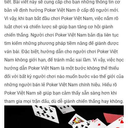
tiết. Bài viết này sẽ cung cấp cho bạn những thông tin cơ
bản về định hướng Poker Việt Nam ở cấp độ người mới.
Vì vậy, khi bạn bắt đầu chơi Poker Việt Nam, việc nắm rõ
luật chơi và chiến lược sẽ giúp bạn tăng cơ hội giành
chiến thắng. Người chơi Poker Việt Nam bản địa liên tục
tìm kiếm những phương pháp tiềm năng để giành được
ván bài. Đặc biệt, hướng dẫn cho người chơi Poker Việt
Nam không giới hạn, để tránh mắc sai lầm. Vì vậy, việc học
hướng dẫn Poker Việt Nam là một bước không thể thiếu
đối với bất kỳ người chơi nào muốn bước vào thế giới của
những người bán lẻ Poker Việt Nam chính hiệu. Hiểu rõ
Poker Việt Nam sẽ giúp bạn cảm thấy sẵn sàng hơn khi
tham gia mọi trận đấu, dù dễ giành chiến thắng hay không.