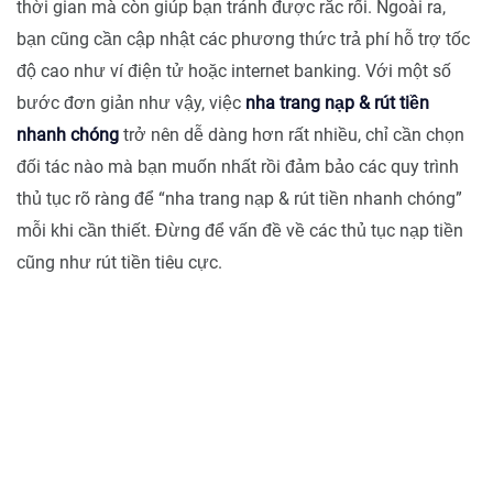
thời gian mà còn giúp bạn tránh được rắc rối. Ngoài ra,
bạn cũng cần cập nhật các phương thức trả phí hỗ trợ tốc
độ cao như ví điện tử hoặc internet banking. Với một số
bước đơn giản như vậy, việc
nha trang nạp & rút tiền
nhanh chóng
trở nên dễ dàng hơn rất nhiều, chỉ cần chọn
đối tác nào mà bạn muốn nhất rồi đảm bảo các quy trình
thủ tục rõ ràng để “nha trang nạp & rút tiền nhanh chóng”
mỗi khi cần thiết. Đừng để vấn đề về các thủ tục nạp tiền
cũng như rút tiền tiêu cực.