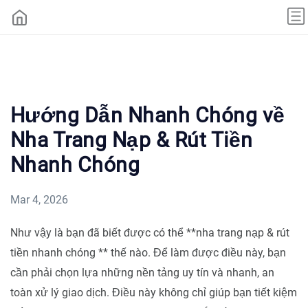
Hướng Dẫn Nhanh Chóng về
Nha Trang Nạp & Rút Tiền
Nhanh Chóng
Mar 4, 2026
Như vậy là bạn đã biết được có thể **nha trang nạp & rút
tiền nhanh chóng ** thế nào. Để làm được điều này, bạn
cần phải chọn lựa những nền tảng uy tín và nhanh, an
toàn xử lý giao dịch. Điều này không chỉ giúp bạn tiết kiệm