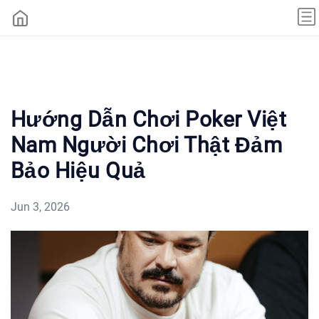
Hướng Dẫn Chơi Poker Việt
Nam Người Chơi Thật Đảm
Bảo Hiệu Quả
Jun 3, 2026