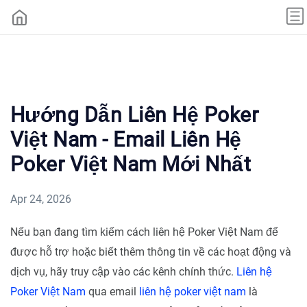
Hướng Dẫn Liên Hệ Poker
Việt Nam - Email Liên Hệ
Poker Việt Nam Mới Nhất
Apr 24, 2026
Nếu bạn đang tìm kiếm cách liên hệ Poker Việt Nam để
được hỗ trợ hoặc biết thêm thông tin về các hoạt động và
dịch vụ, hãy truy cập vào các kênh chính thức.
Liên hệ
Poker Việt Nam
qua email
liên hệ poker việt nam
là